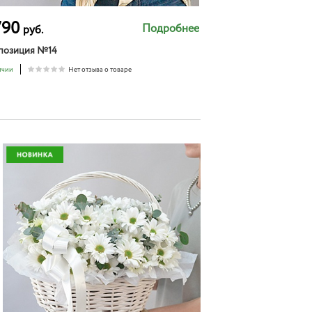
790
Подробнее
руб.
позиция №14
ичии
Нет отзыва о товаре