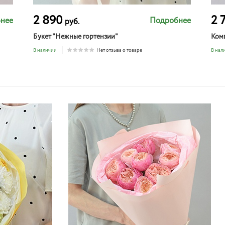
2 890
2 
нее
Подробнее
руб.
Букет "Нежные гортензии"
Ком
В наличии
Нет отзыва о товаре
В нал