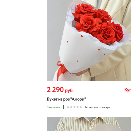
2 290
Ку
руб.
Букет из роз "Амори"
В наличии
Нет отзыва о товаре