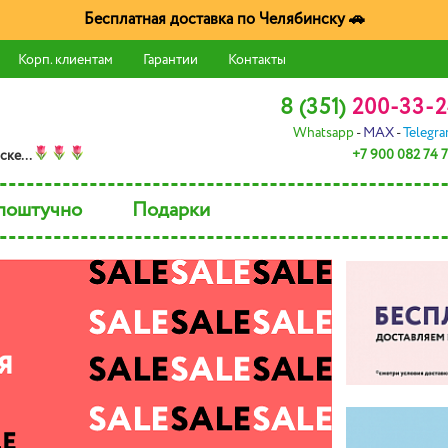
Бесплатная доставка по Челябинску 🚗
Корп. клиентам
Гарантии
Контакты
8 (351)
200-33-2
Whatsapp
-
MAX
-
Telegr
+7 900 082 74 
скe...
поштучно
Подарки