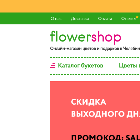
О нас
Доставка
Оплата
Отзывы
Онлaйн-мaгaзин цвeтoв и пoдaркoв в Чeлябин
Каталог букетов
Цветы 