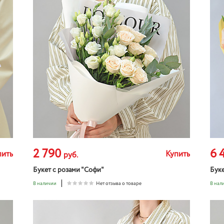
2 790
6 
пить
Купить
руб.
Букет с розами "Софи"
Буке
В наличии
Нет отзыва о товаре
В нал