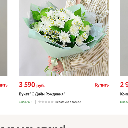
3 590
2 
пить
Купить
руб.
Букет "C Днём Рождения"
Ком
В наличии
Нет отзыва о товаре
В нал