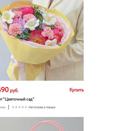
490
Купить
руб.
т "Цветочный сад"
ичии
Нет отзыва о товаре