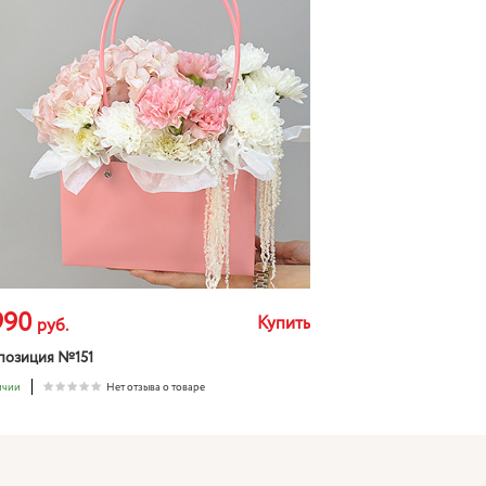
990
Купить
руб.
позиция №151
ичии
Нет отзыва о товаре