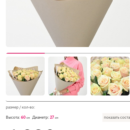
размер / кол-во:
Высота:
60
Диаметр:
27
показать сост
см
см