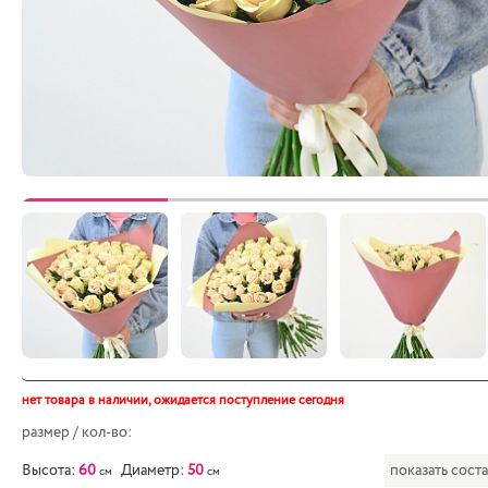
нет товара в наличии,
ожидается поступление сегодня
размер / кол-во:
Высота:
60
Диаметр:
50
показать сост
см
см