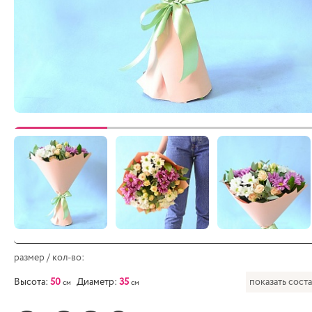
размер / кол-во:
Высота:
50
Диаметр:
35
показать сост
см
см