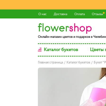
О нас
Доставка
Оплата
Отзывы
Онлaйн-мaгaзин цвeтoв и пoдaркoв в Чeлябин
Каталог букетов
Цветы 
Главная страница
/
Каталог букетов
/
Букет "