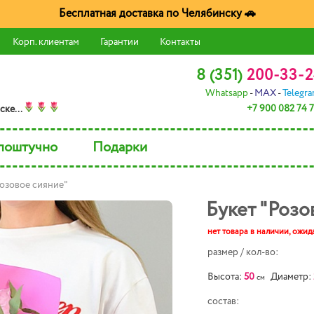
Бесплатная доставка по Челябинску 🚗
Корп. клиентам
Гарантии
Контакты
8 (351)
200-33-2
Whatsapp
-
MAX
-
Telegr
+7 900 082 74 
скe...
поштучно
Подарки
Розовое сияние"
Букет "Розо
нет товара в наличии,
ожида
размер / кол-во:
Высота:
50
Диаметр:
см
состав: