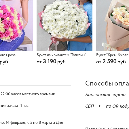
зовая роза
Букет из хризантем "Топспин"
Букет "Крем-брюле
3 190
2 590
руб.
от
руб.
от
руб.
Способы опл
 22:00 часов местного времени
Банковская карта
 заказа - 1 час.
СБП
по QR код
е: 14 февраля; с 5 по 8 марта и Дня