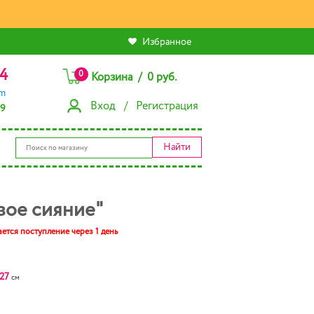
Избранное
4
0
Корзина / 0 руб.
am
Вход / Регистрация
79
Найти
вое сияние"
ется поступление через 1 день
27
см