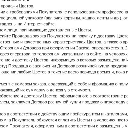
и-продажи Цветов.
твии с требованиями Покупателя, с использованием профессион
специальной упаковки (включая корзины, кашпо, ленты и др.), от
тавлены на Интернет-сайте.
елем лица, принимающие доставленные Цветы.
-сайте Продавца заявка Покупателя на покупку и доставку Цвет
твенных и качественных характеристиках Цветов, а также о вр
Сторонами Договора при оформлении Заказа, определяется п. 
через оператора по телефонам, указанным на сайте, на условия
ение и доставку Цветов, информация о которых размещена на И
ту) Продавца о заключении Договора розничной купли-продажи
тношении любых Цветов в течение всего периода времени, пока
кумент с номером заказа, содержащий в себе информацию о пол
бражающий их суммарную денежную стоимость.
обретение и доставку Цветов, оформленного в соответствии с 
елем, заключен Договор розничной купли-продажи о нижеследу
вор в соответствии с действующим прейскурантом и каталогами
ям, а Покупатель обязуется оплатить Цветы на условиях насто
азом Покупателя, оформленным в соответствии с размещенными