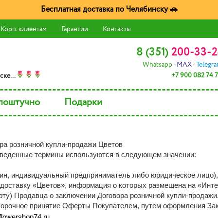
Бесплатная доставка по Челябинску 🚗
Корп. клиентам
Гарантии
Контакты
8 (351)
200-33-2
Whatsapp
-
MAX
-
Telegr
+7 900 082 74 
скe...
поштучно
Подарки
ра розничной купли-продажи Цветов
веденные термины используются в следующем значении:
анин, индивидуальный предприниматель либо юридическое лицо)
доставку «Цветов», информация о которых размещена на «Интер
ту) Продавца о заключении Договора розничной купли-продажи
ворочное принятие Оферты Покупателем, путем оформления Зака
flowershop74.ru