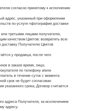
чателю согласно принятому к исполнению
ный адрес, указанный при оформлении
тельств по услуге «фотография доставки
м или третьими лицами получателю,
щим качеством Цветов: возвратить всю
ю доставку Получателю Цветов
аётся у продавца, после чего
нное в заказе время, лицо,
окупателя по телефону и/или
патель в течение суток с момента
ной срок не будет согласован
и указанного срока, Договор считается
ого адреса Получателя, за исключением
му адресу.