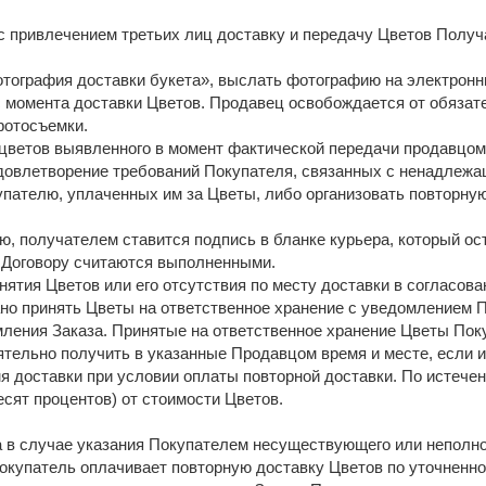
 с привлечением третьих лиц доставку и передачу Цветов Полу
«фотография доставки букета», выслать фотографию на электрон
й с момента доставки Цветов. Продавец освобождается от обяза
фотосъемки.
а цветов выявленного в момент фактической передачи продавцо
овлетворение требований Покупателя, связанных с ненадлежа
пателю, уплаченных им за Цветы, либо организовать повторну
ю, получателем ставится подпись в бланке курьера, который ост
 Договору считаются выполненными.
инятия Цветов или его отсутствия по месту доставки в согласова
о принять Цветы на ответственное хранение с уведомлением П
ления Заказа. Принятые на ответственное хранение Цветы Поку
ятельно получить в указанные Продавцом время и месте, если и
я доставки при условии оплаты повторной доставки. По истечени
сят процентов) от стоимости Цветов.
за в случае указания Покупателем несуществующего или неполн
Покупатель оплачивает повторную доставку Цветов по уточненно