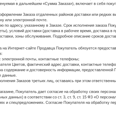
менуемая в дальнейшем «Сумма Заказа»), включает в себя поку
 оформлении Заказа отдаленных районов доставки или редких в
ну или электронной почте.
ю по адресу, указанному в Заказе. Срок исполнения заказа Пок
ты), условий доставки (доставка в рабочее время, доставка в 
доставки, зоны обслуживания. Подробное описание сроков дост
аза на Интернет-сайте Продавца Покупатель обязуется предост
в:
ес электронной почты, контактные телефоны;
чателя Цветов, фактический адрес доставки, контактные телефо
 за содержание и достоверность информации, предоставленной 
е данные.
полнения Заказов третьих лиц, оставаясь при этом ответственн
магазине, Покупатель дает согласие на обработку своих персон
ых данных) в соответствии со ст. 3, ст. 9, ст. 15 ФЗ «О персона
иях и спецпредложениях. Согласие Покупателя на обработку п