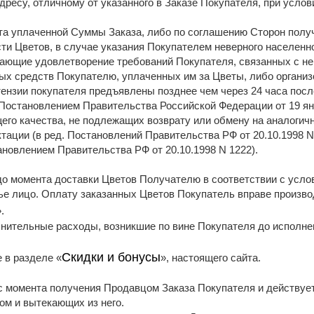
дресу, отличному от указанного в Заказе Покупателя, при услов
рата уплаченной Суммы Заказа, либо по соглашению Сторон пол
ти Цветов, в случае указания Покупателем неверного населенн
ивающие удовлетворение требований Покупателя, связанных с 
ых средств Покупателю, уплаченных им за Цветы, либо органи
тензии покупателя предъявлены позднее чем через 24 часа пос
остановлением Правительства Российской Федерации от 19 янва
го качества, не подлежащих возврату или обмену на аналогичн
тации (в ред. Постановлений Правительства РФ от 20.10.1998 N 
ановлением Правительства РФ от 20.10.1998 N 1222).
 до момента доставки Цветов Получателю в соответствии с ус
тье лицо. Оплату заказанных Цветов Покупатель вправе произв
».
нительные расходы, возникшие по вине Покупателя до исполне
Скидки и бонусы
 в разделе «
», настоящего сайта.
 с момента получения Продавцом Заказа Покупателя и действуе
ом и вытекающих из него.