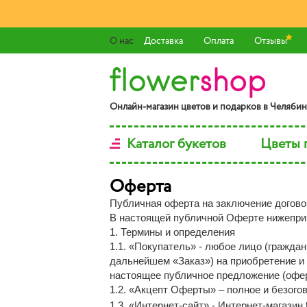
О нас
Доставка
Оплата
Отзывы
Онлaйн-мaгaзин цвeтoв и пoдaркoв в Чeлябин
Каталог букетов
Цветы 
Оферта
Публичная оферта на заключение догово
В настоящей публичной Оферте нижепри
1. Термины и определения
1.1. «Покупатель» - любое лицо (гражд
дальнейшем «Заказ») на приобретение и 
настоящее публичное предложение (офер
1.2. «Акцепт Оферты» – полное и безого
1.3. «Интернет-сайт» - Интернет-магазин