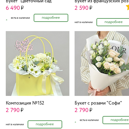
Букет "Цветочный сад"
Букет из французских ро
6 490
2 590
подробнее
есть в наличии
подробнее
нет в наличии
Композиция №152
Букет с розами "Софи"
2 790
2 790
подробнее
есть в наличии
подробнее
нет в наличии