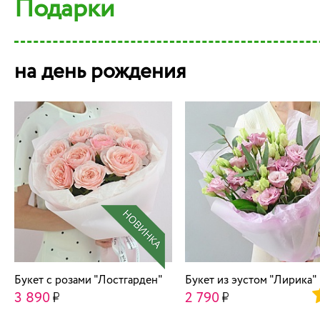
Подарки
на день рождения
Букет c розами "Лостгарден"
Букет из эустом "Лирика"
3 890
2 790