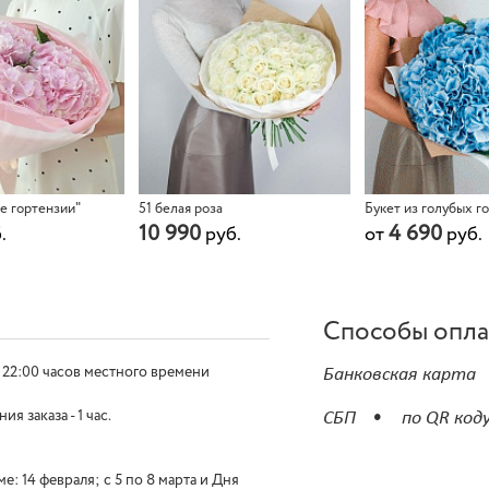
е гортензии"
51 белая роза
Букет из голубых г
10 990
4 690
.
руб.
от
руб.
Способы опл
 22:00 часов местного времени
Банковская карта
 заказа - 1 час.
СБП
по QR код
е: 14 февраля; с 5 по 8 марта и Дня