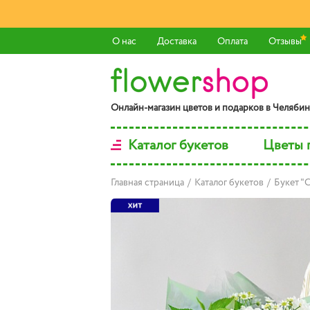
О нас
Доставка
Оплата
Отзывы
Онлaйн-мaгaзин цвeтoв и пoдaркoв в Чeлябин
Каталог букетов
Цветы 
Главная страница
/
Каталог букетов
/
Букет "