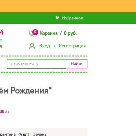
Избранное
4
0
Корзина / 0 руб.
am
Вход / Регистрация
79
Найти
нём Рождения"
38
см
зантема
(4 шт)
Зелень