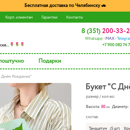
Бесплатная доставка по Челябинску 🚗
Корп. клиентам
Гарантии
Контакты
8 (351)
200-33-2
Whatsapp
-
MAX
-
Telegr
+7 900 082 74 
скe...
поштучно
Подарки
C Днём Рождения"
Букет "C Д
размер / кол-во:
Высота:
50
Диаметр:
см
состав:
Танацетум
(5 шт)
Хри